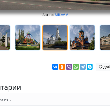
Автор:
MILAV V
Доб
тарии
а нет.