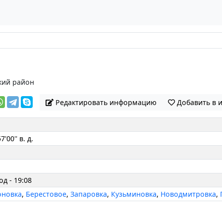
кий район
Редактировать информацию
Добавить в 
7'00'' в. д.
од - 19:08
оновка
,
Берестовое
,
Запаровка
,
Кузьминовка
,
Новодмитровка
,