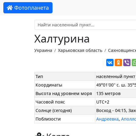
Фотопланета
Халтурина
Украина
Харьковская область
Сахновщинс
Тип
населенный пункт
Координаты
49°01'00'' с. ш. 35°5
Высота над уровнем моря
135 метров
Часовой пояс
UTC+2
Солнце (сегодня)
Восход - 04:15, Зах
Поблизости
Андреевка
,
Аполл