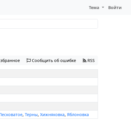
Тема
Войти
избранное
Сообщить об ошибке
RSS
Песковатое
,
Терны
,
Хижняковка
,
Яблоновка