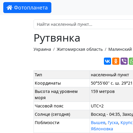
Фотопланета
Рутвянка
Украина
Житомирская область
Малинский
Тип
населенный пункт
Координаты
50°55'60'' с. ш. 29°21'
Высота над уровнем
159 метров
моря
Часовой пояс
UTC+2
Солнце (сегодня)
Восход - 04:35, Заход
Поблизости
Вышев
,
Гуска
,
Крупс
Яблоновка