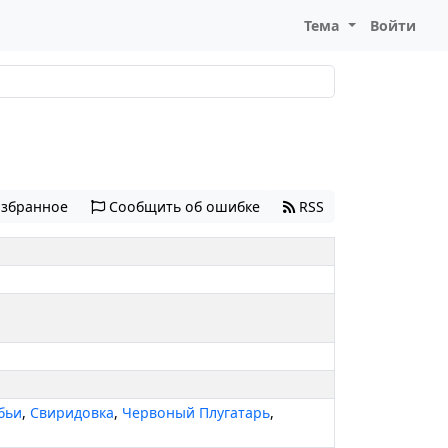
Тема
Войти
избранное
Сообщить об ошибке
RSS
бьи
,
Свиридовка
,
Червоный Плугатарь
,