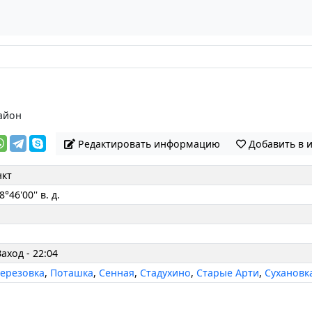
айон
Редактировать информацию
Добавить в 
нкт
8°46'00'' в. д.
Заход - 22:04
ерезовка
,
Поташка
,
Сенная
,
Стадухино
,
Старые Арти
,
Сухановк