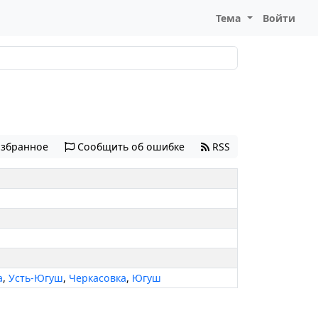
Тема
Войти
избранное
Сообщить об ошибке
RSS
а
,
Усть-Югуш
,
Черкасовка
,
Югуш