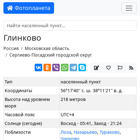
Фотопланета
Глинково
Россия
Московская область
Сергиево-Посадский городской округ
Тип
населенный пункт
Координаты
56°17'40'' с. ш. 38°11'21'' в. д.
Высота над уровнем
218 метров
моря
Часовой пояс
UTC+4
Солнце (сегодня)
Восход - 05:41, Заход - 21:24
Поблизости
Лоза
,
Назарьево
,
Тураково
,
Чарково