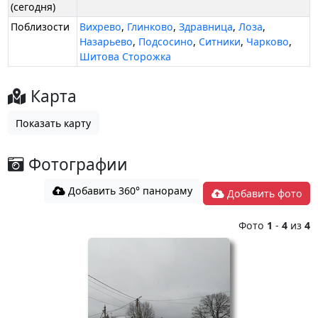
(сегодня)
Поблизости
Вихрево
,
Глинково
,
Здравница
,
Лоза
,
Назарьево
,
Подсосино
,
Ситники
,
Чарково
,
Шитова Сторожка
Карта
Показать карту
Фотографии
Добавить 360° панораму
Добавить фото
Фото
1
-
4
из
4