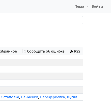
Тема
Войти
избранное
Сообщить об ошибке
RSS
,
Остаповка
,
Панченки
,
Передериевка
,
Фугли