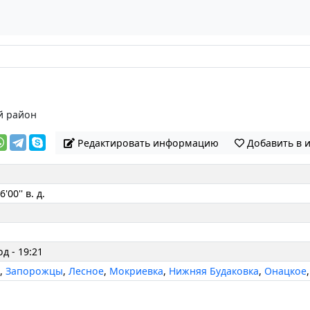
й район
Редактировать информацию
Добавить в 
'00'' в. д.
од - 19:21
а
,
Запорожцы
,
Лесное
,
Мокриевка
,
Нижняя Будаковка
,
Онацкое