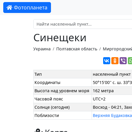
Фотопланета
Синещеки
Украина
Полтавская область
Миргородски
Тип
населенный пункт
Координаты
50°15'00'' с. ш. 33°36
Высота над уровнем моря
162 метра
Часовой пояс
UTC+2
Солнце (сегодня)
Восход - 04:21, Зах
Поблизости
Верхняя Будаковк