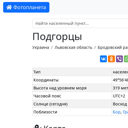
Фотопланета
Подгорцы
Украина
Львовская область
Бродовский р
Тип
населе
Координаты
49°56'48
Высота над уровнем моря
319 ме
Часовой пояс
UTC+2
Солнце (сегодня)
Восход 
Поблизости
Бор
,
Гр