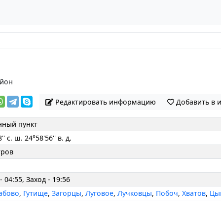
айон
Редактировать информацию
Добавить в 
нный пункт
'' с. ш. 24°58'56'' в. д.
тров
- 04:55, Заход - 19:56
абово
,
Гутище
,
Загорцы
,
Луговое
,
Лучковцы
,
Побоч
,
Хватов
,
Цы