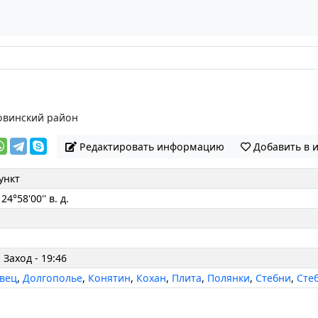
овинский район
Редактировать информацию
Добавить в 
ункт
 24°58'00'' в. д.
 Заход - 19:46
вец
,
Долгополье
,
Конятин
,
Кохан
,
Плита
,
Полянки
,
Стебни
,
Сте