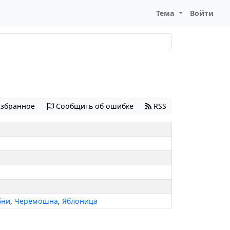
Тема
Войти
избранное
Сообщить об ошибке
RSS
бни
,
Черемошна
,
Яблоница