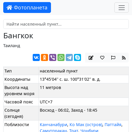
Фотопланета
Бангкок
Таиланд
Тип
населенный пункт
Координаты
13°45'04'' с. ш. 100°31'02'' в. д.
Высота над
11 метров
уровнем моря
Часовой пояс
UTC+7
Солнце
Восход - 06:02, Заход - 18:45
(сегодня)
Поблизости
Канчанабури
,
Ко Мак (остров)
,
Паттайя
,
Самутпракан
,
Трат
,
Чонбури