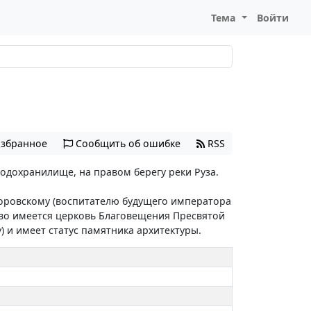
Тема
Войти
избранное
Сообщить об ошибке
RSS
одохранилище, на правом берегу реки Руза.
озоровскому (воспитателю будущего императора
иково имеется церковь Благовещения Пресвятой
 и имеет статус памятника архитектуры.