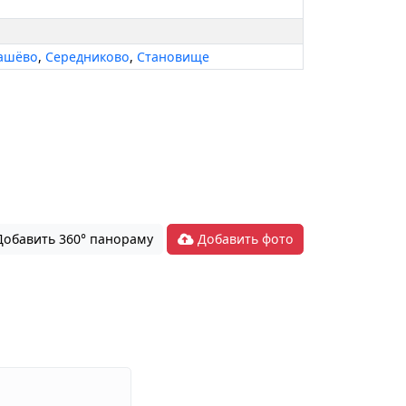
ашёво
,
Середниково
,
Становище
обавить 360° панораму
Добавить фото