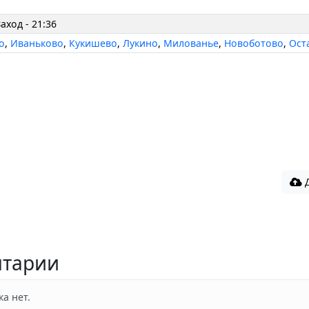
Заход - 21:36
о
,
Иваньково
,
Кукишево
,
Лукино
,
Милованье
,
Новоботово
,
Ост
Д
тарии
а нет.