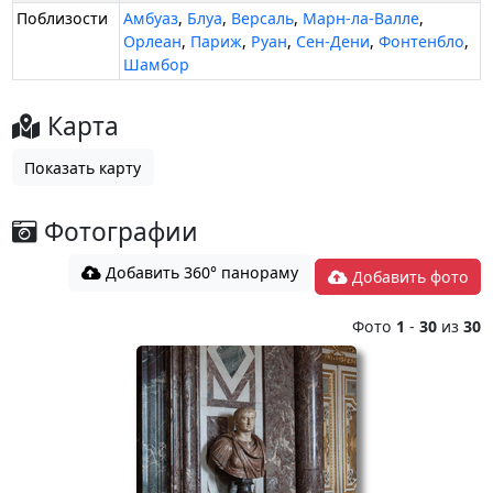
Поблизости
Амбуаз
,
Блуа
,
Версаль
,
Марн-ла-Валле
,
Орлеан
,
Париж
,
Руан
,
Сен-Дени
,
Фонтенбло
,
Шамбор
Карта
Показать карту
Фотографии
Добавить 360° панораму
Добавить фото
Фото
1
-
30
из
30