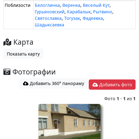
Поблизости
Белоглинка
,
Веренка
,
Веселый Кут
,
Гурьяновский
,
Карабалык
,
Рытвино
,
Святославка
,
Тогузак
,
Фадеевка
,
Шадыксаевка
Карта
Показать карту
Фотографии
Добавить 360° панораму
Добавить фото
Фото
1
-
1
из
1