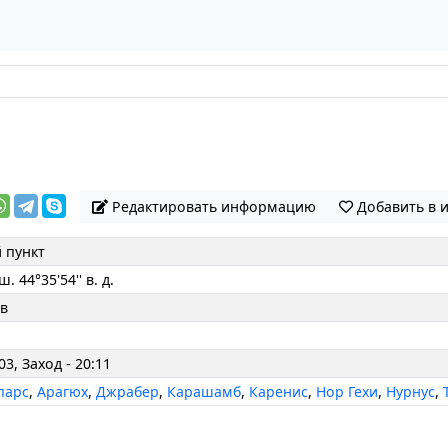
Редактировать информацию
Добавить в 
 пункт
 ш. 44°35'54'' в. д.
ов
03, Заход - 20:11
парс
,
Арагюх
,
Джрабер
,
Карашамб
,
Каренис
,
Нор Гехи
,
Нурнус
,