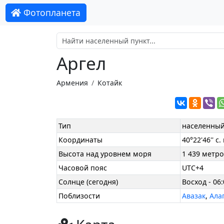
Фотопланета
Аргел
Армения
Котайк
Тип
населенный
Координаты
40°22'46'' с.
Высота над уровнем моря
1 439 метр
Часовой пояс
UTC+4
Солнце (сегодня)
Восход - 06:
Поблизости
Авазак
,
Ала