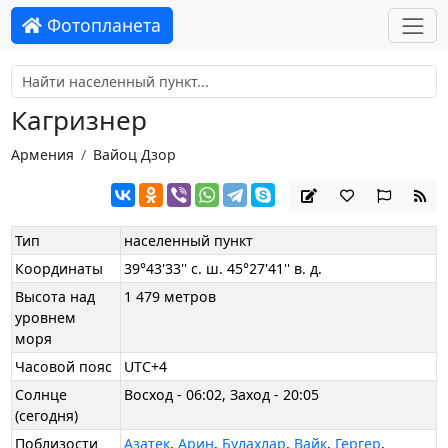
Фотопланета
Кагризнер
Армения
Вайоц Дзор
Тип
населенный пункт
Координаты
39°43'33'' с. ш. 45°27'41'' в. д.
Высота над
1 479 метров
уровнем
моря
Часовой пояс
UTC+4
Солнце
Восход - 06:02, Заход - 20:05
(сегодня)
Поблизости
Азатек
,
Арин
,
Булахлар
,
Вайк
,
Гергер
,