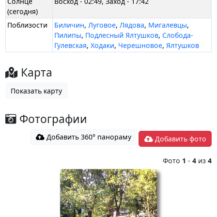
Солнце
Восход - 02:49, Заход - 17:42
(сегодня)
Поблизости
Биличин
,
Луговое
,
Лядова
,
Мигалевцы
,
Пилипы
,
Подлесный Ялтушков
,
Слобода-
Гулевская
,
Ходаки
,
Черешновое
,
Ялтушков
Карта
Показать карту
Фотографии
Добавить 360° панораму
Добавить фото
Фото
1
-
4
из
4