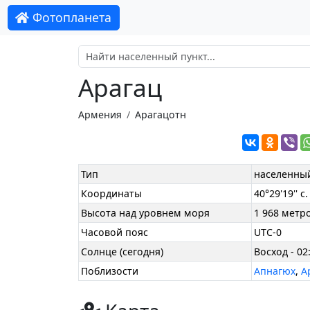
Фотопланета
Арагац
Армения
Арагацотн
Тип
населенный
Координаты
40°29'19'' с.
Высота над уровнем моря
1 968 метр
Часовой пояс
UTC-0
Солнце (сегодня)
Восход - 02:
Поблизости
Апнагюх
,
А