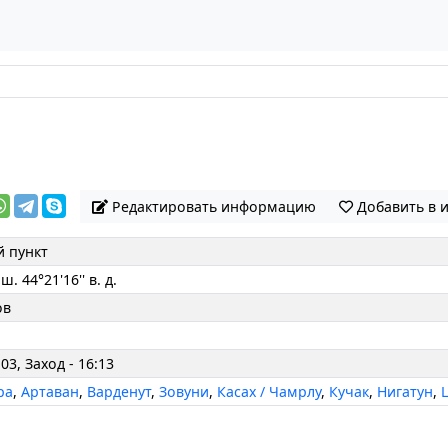
Редактировать информацию
Добавить в 
 пункт
 ш. 44°21'16'' в. д.
ов
03, Заход - 16:13
ра
,
Артаван
,
Варденут
,
Зовуни
,
Касах / Чамрлу
,
Кучак
,
Нигатун
,