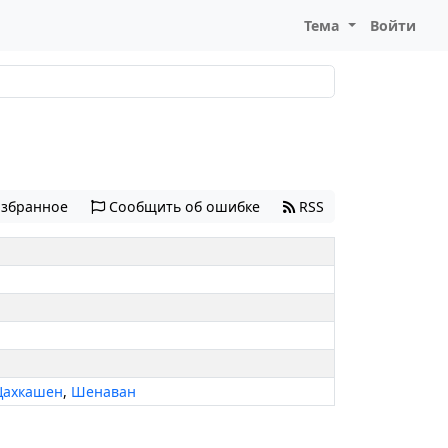
Тема
Войти
избранное
Сообщить об ошибке
RSS
Цахкашен
,
Шенаван