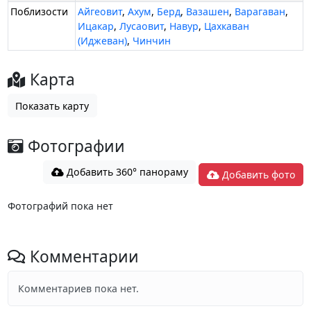
Поблизости
Айгеовит
,
Ахум
,
Берд
,
Вазашен
,
Варагаван
,
Ицакар
,
Лусаовит
,
Навур
,
Цахкаван
(Иджеван)
,
Чинчин
Карта
Показать карту
Фотографии
Добавить 360° панораму
Добавить фото
Фотографий пока нет
Комментарии
Комментариев пока нет.