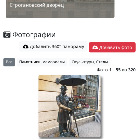
Строгановский дворец
Фотографии
Добавить 360° панораму
Добавить фото
Все
Памятники, мемориалы
Скульптуры, Стелы
Фото
1
-
55
из
320