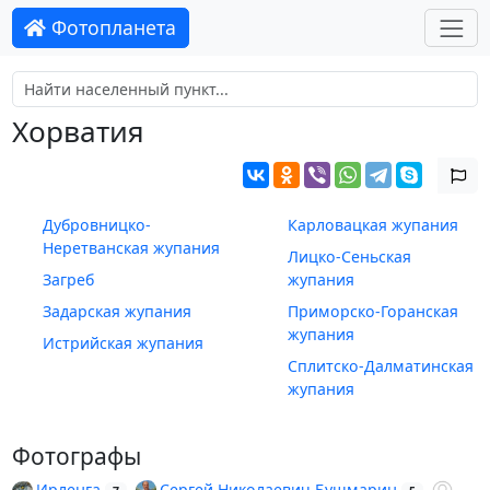
Фотопланета
Хорватия
Дубровницко-
Карловацкая жупания
Неретванская жупания
Лицко-Сеньская
Загреб
жупания
Задарская жупания
Приморско-Горанская
жупания
Истрийская жупания
Сплитско-Далматинская
жупания
Фотографы
Ирленга
,
Сергей Николаевич Бушмарин
,