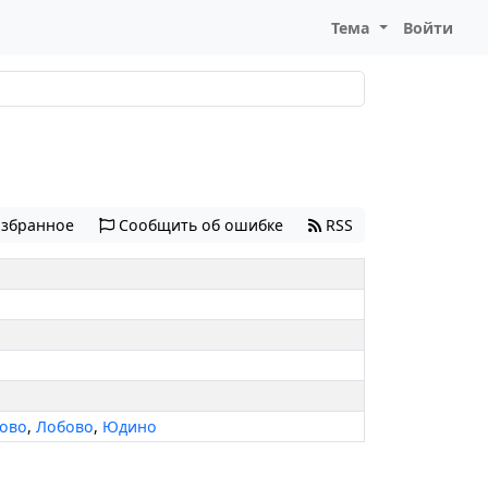
Тема
Войти
избранное
Сообщить об ошибке
RSS
ово
,
Лобово
,
Юдино