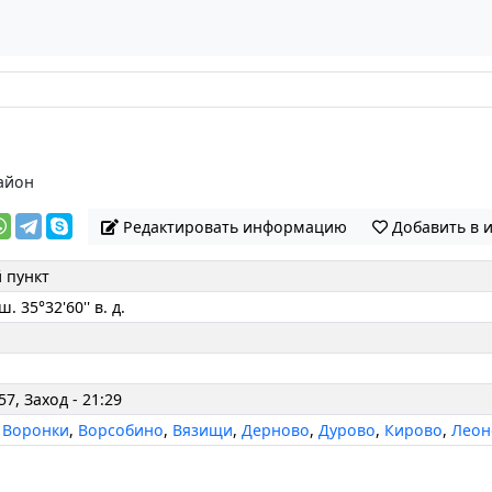
айон
Редактировать информацию
Добавить в 
 пункт
 ш. 35°32'60'' в. д.
57, Заход - 21:29
,
Воронки
,
Ворсобино
,
Вязищи
,
Дерново
,
Дурово
,
Кирово
,
Леон