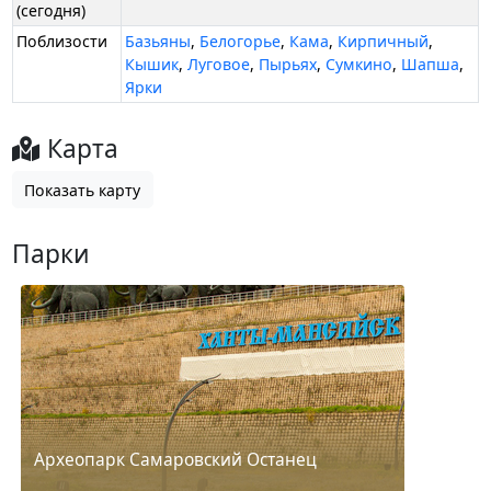
(сегодня)
Поблизости
Базьяны
,
Белогорье
,
Кама
,
Кирпичный
,
Кышик
,
Луговое
,
Пырьях
,
Сумкино
,
Шапша
,
Ярки
Карта
Показать карту
Парки
Археопарк Самаровский Останец