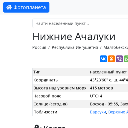
Фотопланета
Нижние Ачалуки
Россия
Республика Ингушетия
Малгобекск
Тип
населенный пункт
Координаты
43°23'60'' с. ш. 44°46
Высота над уровнем моря
415 метров
Часовой пояс
UTC+4
Солнце (сегодня)
Восход - 05:55, Зах
Поблизости
Барсуки
,
Верхние 