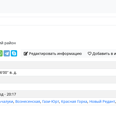
ий район
Редактировать информацию
Добавить в 
'00'' в. д.
од - 20:17
Ачалуки
,
Вознесенская
,
Гази-Юрт
,
Красная Горка
,
Новый Редант