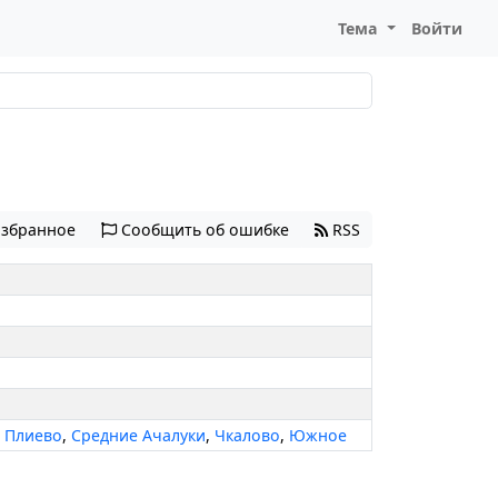
Тема
Войти
избранное
Сообщить об ошибке
RSS
,
Плиево
,
Средние Ачалуки
,
Чкалово
,
Южное