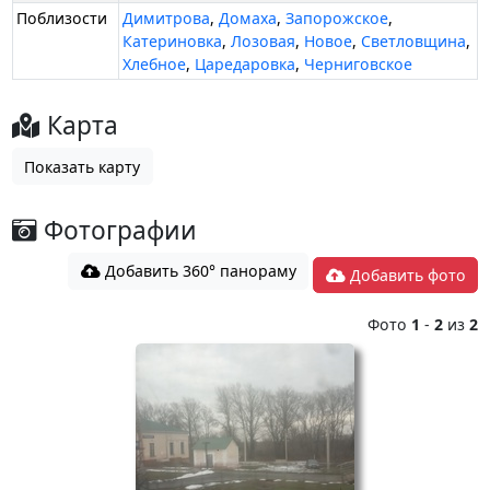
Поблизости
Димитрова
,
Домаха
,
Запорожское
,
Катериновка
,
Лозовая
,
Новое
,
Светловщина
,
Хлебное
,
Царедаровка
,
Черниговское
Карта
Показать карту
Фотографии
Добавить 360° панораму
Добавить фото
Фото
1
-
2
из
2