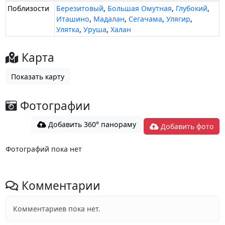
Поблизости
Березитовый
,
Большая Омутная
,
Глубокий
,
Иташино
,
Мадалан
,
Сегачама
,
Улягир
,
Улятка
,
Уруша
,
Халан
Карта
Показать карту
Фотографии
Добавить 360° панораму
Добавить фото
Фотографий пока нет
Комментарии
Комментариев пока нет.