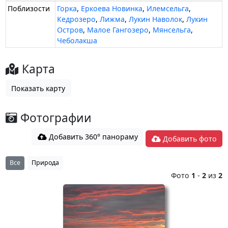
Поблизости
Горка
,
Еркоева Новинка
,
Илемсельга
,
Кедрозеро
,
Лижма
,
Лукин Наволок
,
Лукин
Остров
,
Малое Гангозеро
,
Мянсельга
,
Чеболакша
Карта
Показать карту
Фотографии
Добавить 360° панораму
Добавить фото
Все
Природа
Фото
1
-
2
из
2