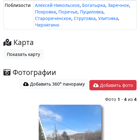
Поблизости
Алексей-Никольское
,
Богатырка
,
Заречное
,
Покровка
,
Поречье
,
Пуциловка
,
Старореченское
,
Струговка
,
Улитовка
,
Чернятино
Карта
Показать карту
Фотографии
Добавить 360° панораму
Добавить фото
Фото
1
-
4
из
4