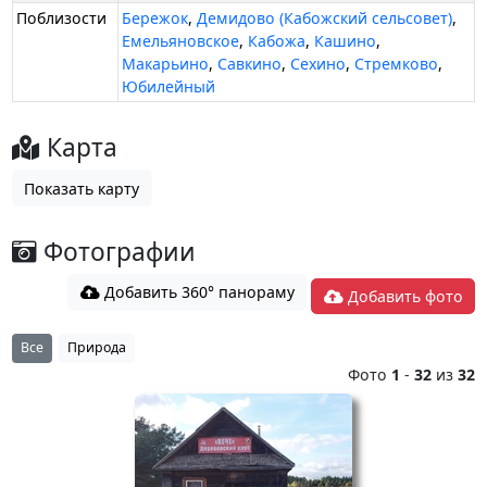
Поблизости
Бережок
,
Демидово (Кабожский сельсовет)
,
Емельяновское
,
Кабожа
,
Кашино
,
Макарьино
,
Савкино
,
Сехино
,
Стремково
,
Юбилейный
Карта
Показать карту
Фотографии
Добавить 360° панораму
Добавить фото
Все
Природа
Фото
1
-
32
из
32