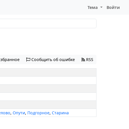
Тема
Войти
избранное
Сообщить об ошибке
RSS
улово
,
Опути
,
Подгорное
,
Старина