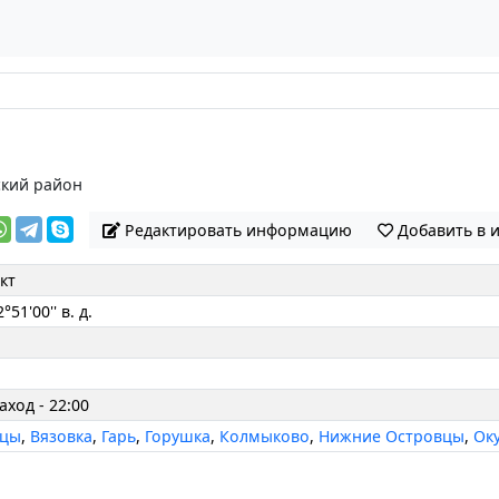
кий район
Редактировать информацию
Добавить в 
кт
°51'00'' в. д.
аход - 22:00
вцы
,
Вязовка
,
Гарь
,
Горушка
,
Колмыково
,
Нижние Островцы
,
Ок