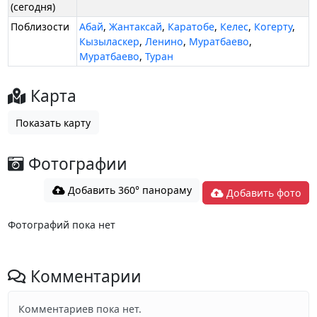
(сегодня)
Поблизости
Абай
,
Жантаксай
,
Каратобе
,
Келес
,
Когерту
,
Кызыласкер
,
Ленино
,
Муратбаево
,
Муратбаево
,
Туран
Карта
Показать карту
Фотографии
Добавить 360° панораму
Добавить фото
Фотографий пока нет
Комментарии
Комментариев пока нет.