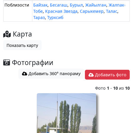
Поблизости
Байзак
,
Бесагаш
,
Бурыл
,
Жайылган
,
Жалпак-
Тобе
,
Красная Звезда
,
Сарыкемер
,
Талас
,
Тараз
,
Турксиб
Карта
Показать карту
Фотографии
Добавить 360° панораму
Добавить фото
Фото
1
-
10
из
10