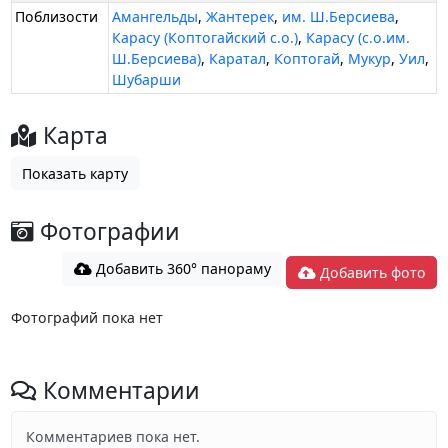
Поблизости
Амангельды
,
Жантерек
,
им. Ш.Берсиева
,
Карасу (Коптогайский с.о.)
,
Карасу (с.о.им.
Ш.Берсиева)
,
Каратал
,
Коптогай
,
Мукур
,
Уил
,
Шубарши
Карта
Показать карту
Фотографии
Добавить 360° панораму
Добавить фото
Фотографий пока нет
Комментарии
Комментариев пока нет.