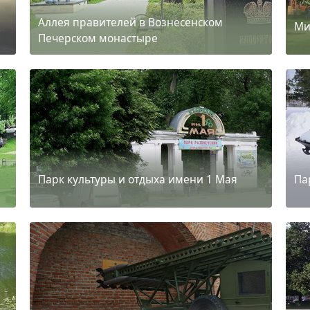
Аллея правителей в Вознесенском
Ми
Печерском монастыре
Парк культуры и отдыха имени 1 Мая
Па