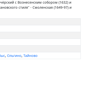
ечёрский с Вознесенским собором (1632) и
ановского стиля" - Смоленская (1649-97) и
Мыс
,
Ольгино
,
Тайново