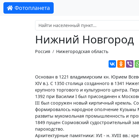
Фотопланета
Нижний Новгород
Россия
Нижегородская область
Основан в 1221 владимирским кн. Юрием Всево
XIV в.). С 1350 столица созданного в 1341 Н
крупного торгового и культурного центра. Пе
1392 при Василии I был присоединен к Московс
III был сооружен новый кирпичный кремль. Со 
формировалось народное ополчение Кузьмы Мин
развиты мукомольная промышленность и произв
1849 пущен Сормовский судостроительный завод
пароходство.
Архитектурные памятники: XVI - н. XVIII вв.: к