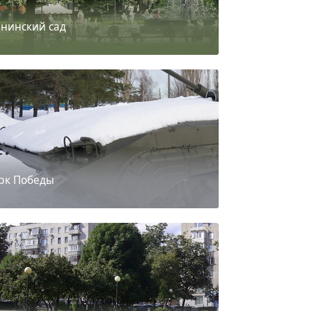
нинский сад
рк Победы