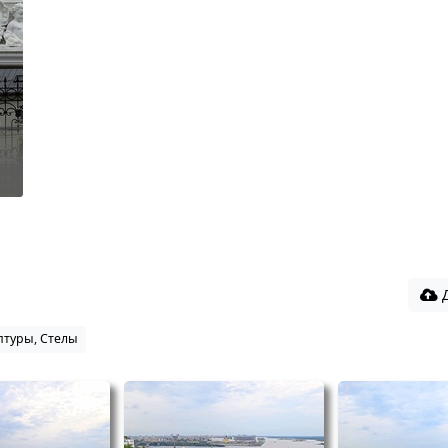
Д
птуры, Стелы