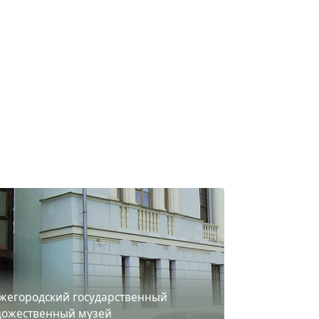
жегородский государственный
дожественный музей