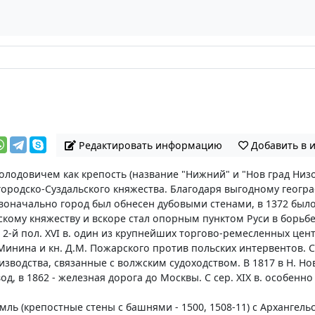
Редактировать информацию
Добавить в 
лодовичем как крепость (название "Нижний" и "Нов град Низо
ижегородско-Суздальского княжества. Благодаря выгодному ге
рвоначально город был обнесен дубовыми стенами, в 1372 было
кому княжеству и вскоре стал опорным пунктом Руси в борьбе
2-й пол. XVI в. один из крупнейших торгово-ремесленных цент
ина и кн. Д.М. Пожарского против польских интервентов. С 1
одства, связанные с волжским судоходством. В 1817 в Н. Но
, в 1862 - железная дорога до Москвы. С сер. XIX в. особенн
ремль (крепостные стены с башнями - 1500, 1508-11) с Архангел