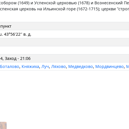
 собором (1649) и Успенской церковью (1678) и Вознесенский П
пенская церковь на Ильинской горе (1672-1715); церкви "строг
пункт
ш. 43°56'22'' в. д.
4, Заход - 21:06
,
Боталово
,
Княжиха
,
Луч
,
Ляхово
,
Медведково
,
Мордвинцево
,