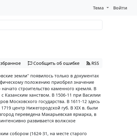
Тема
Войти
избранное
Сообщить об ошибке
RSS
вские земли" появилось только в документах
ографическому положению приобрел значение
 начато строительство каменного кремля. В
 с Казанским ханством. В 1506-11 при Василии
ров Московского государства. В 1611-12 здесь
719 центр Нижегородской губ. В XIX в. были
вгород переведена Макарьевская ярмарка, в
о интенсивно развивается волжское
ьским собором (1624-31, на месте старого