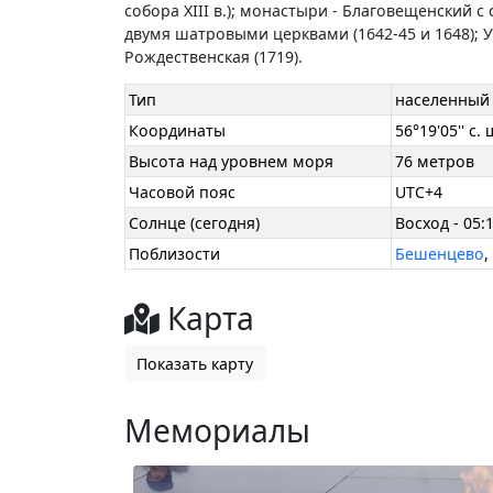
собора XIII в.); монастыри - Благовещенский с
двумя шатровыми церквами (1642-45 и 1648); Ус
Рождественская (1719).
Тип
населенный 
Координаты
56°19'05'' с. 
Высота над уровнем моря
76 метров
Часовой пояс
UTC+4
Солнце (сегодня)
Восход - 05:1
Поблизости
Бешенцево
Карта
Показать карту
Мемориалы