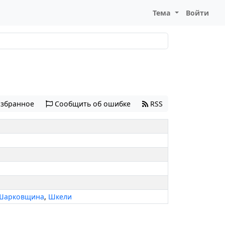
Тема
Войти
избранное
Сообщить об ошибке
RSS
Шарковщина
,
Шкели