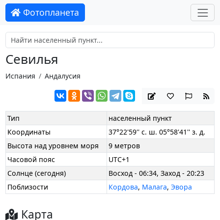
Фотопланета
Севилья
Испания
Андалусия
Тип
населенный пункт
Координаты
37°22'59'' с. ш. 05°58'41'' з. д.
Высота над уровнем моря
9 метров
Часовой пояс
UTC+1
Солнце (сегодня)
Восход - 06:34, Заход - 20:23
Поблизости
Кордова
,
Малага
,
Эвора
Карта