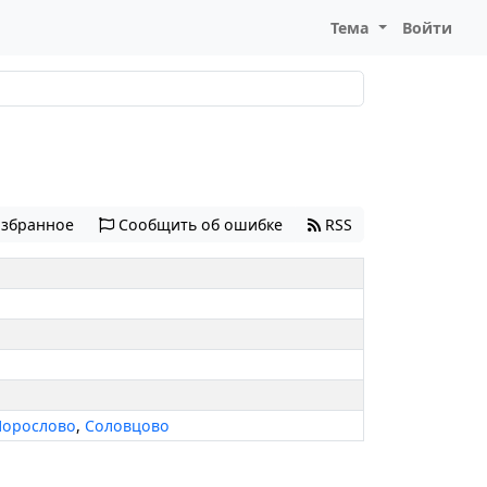
Тема
Войти
избранное
Сообщить об ошибке
RSS
Порослово
,
Соловцово