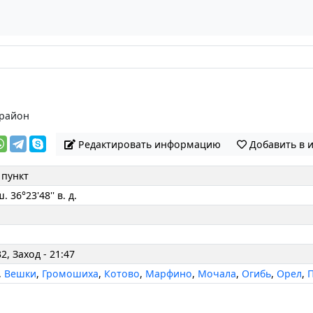
район
Редактировать информацию
Добавить в 
 пункт
ш. 36°23'48'' в. д.
2, Заход - 21:47
,
Вешки
,
Громошиха
,
Котово
,
Марфино
,
Мочала
,
Огибь
,
Орел
,