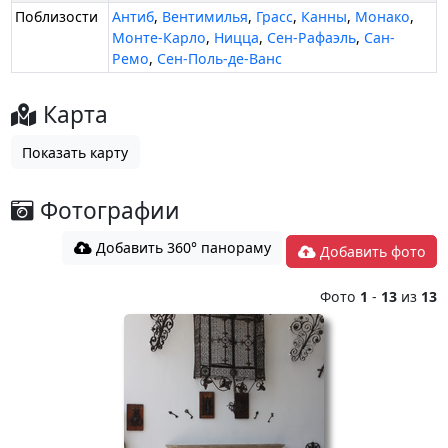
Поблизости
Антиб
,
Вентимилья
,
Грасс
,
Канны
,
Монако
,
Монте-Карло
,
Ницца
,
Сeн-Рафаэль
,
Сан-
Ремо
,
Сен-Поль-де-Ванс
Карта
Показать карту
Фотографии
Добавить 360° панораму
Добавить фото
Фото
1
-
13
из
13