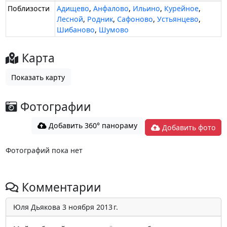
Поблизости
Адищево
,
Анфалово
,
Ильино
,
Курейное
,
Лесной
,
Родник
,
Сафоново
,
Устьянцево
,
Шибаново
,
Шумово
Карта
Показать карту
Фотографии
Добавить 360° панораму
Добавить фото
Фотографий пока нет
Комментарии
Юля Дьякова
3 ноября 2013 г.