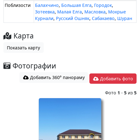
Поблизости
Балахчино
,
Большая Елга
,
Городок
,
Зотеевка
,
Малая Елга
,
Масловка
,
Мокрые
Курнали
,
Русский Ошняк
,
Сабакаево
,
Шуран
Карта
Показать карту
Фотографии
Добавить 360° панораму
Добавить фото
Фото
1
-
5
из
5