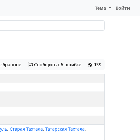
Тема
Войти
избранное
Сообщить об ошибке
RSS
уль
,
Старая Тахтала
,
Татарская Тахтала
,