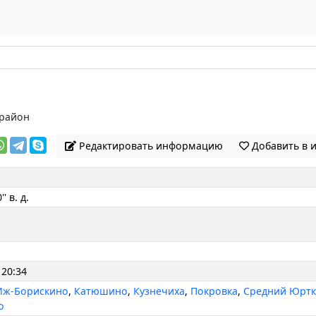
 район
Редактировать информацию
Добавить в 
' в. д.
 20:34
Иж-Борискино
,
Катюшино
,
Кузнечиха
,
Покровка
,
Средний Юртк
о