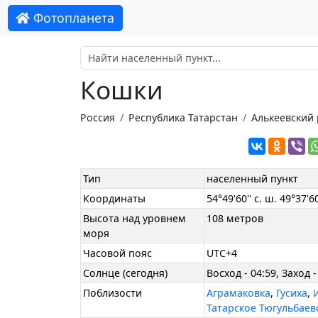
Фотопланета
Кошки
Россия
Республика Татарстан
Алькеевский
Тип
населенный пункт
Координаты
54°49'60'' с. ш. 49°37'60'
Высота над уровнем
108 метров
моря
Часовой пояс
UTC+4
Солнце (сегодня)
Восход - 04:59, Заход -
Поблизости
Аграмаковка
,
Гусиха
,
Татарское Тюгульбаев