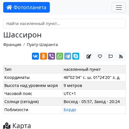
Фотопланета
Шассирон
Франция
Пуату-Шаранта
Тип
населенный пункт
Координаты
46°02'34'' с. ш. 01°24'20'' з. д.
Высота над уровнем моря
9 метров
Часовой пояс
UTC+1
Солнце (сегодня)
Восход - 05:57, Заход - 20:24
Поблизости
Бордо
Карта