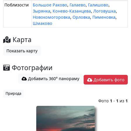
Поблизости
Большое Раково
,
Галаево
,
Галишово
,
Зырянка
,
Конево-Казанцева
,
Логовушка
,
Новокомогоровка
,
Орловка
,
Пименовка
,
Шмаково
Карта
Показать карту
Фотографии
Добавить 360° панораму
Добавить фото
Природа
Фото
1
-
1
из
1