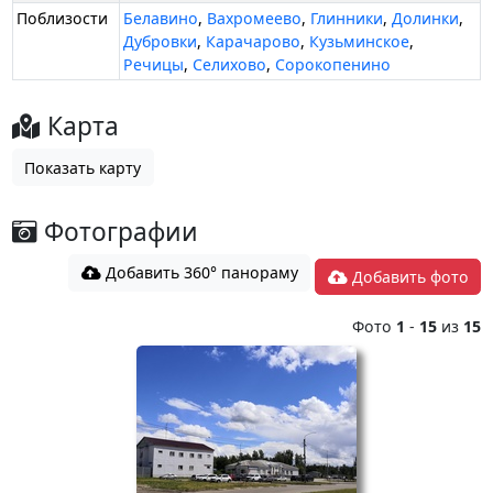
Поблизости
Белавино
,
Вахромеево
,
Глинники
,
Долинки
,
Дубровки
,
Карачарово
,
Кузьминское
,
Речицы
,
Селихово
,
Сорокопенино
Карта
Показать карту
Фотографии
Добавить 360° панораму
Добавить фото
Фото
1
-
15
из
15