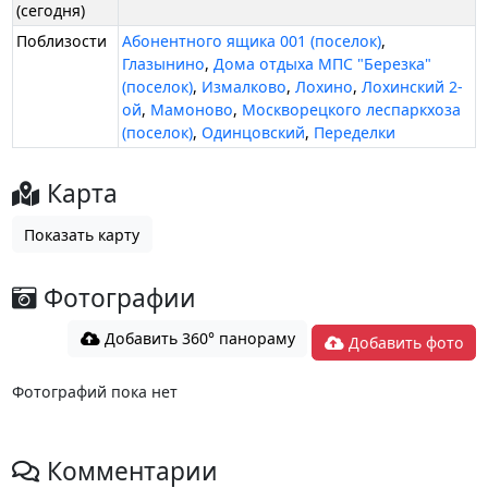
(сегодня)
Поблизости
Абонентного ящика 001 (поселок)
,
Глазынино
,
Дома отдыха МПС "Березка"
(поселок)
,
Измалково
,
Лохино
,
Лохинский 2-
ой
,
Мамоново
,
Москворецкого леспаркхоза
(поселок)
,
Одинцовский
,
Переделки
Карта
Показать карту
Фотографии
Добавить 360° панораму
Добавить фото
Фотографий пока нет
Комментарии