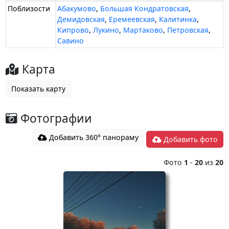
Поблизости
Абакумово
,
Большая Кондратовская
,
Демидовская
,
Еремеевская
,
Калитинка
,
Кипрово
,
Лукино
,
Мартаково
,
Петровская
,
Савино
Карта
Показать карту
Фотографии
Добавить 360° панораму
Добавить фото
Фото
1
-
20
из
20