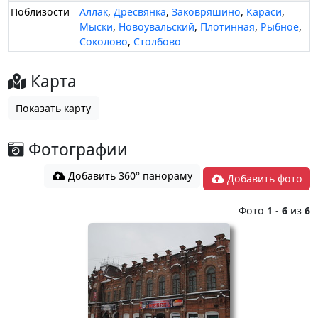
Поблизости
Аллак
,
Дресвянка
,
Заковряшино
,
Караси
,
Мыски
,
Новоувальский
,
Плотинная
,
Рыбное
,
Соколово
,
Столбово
Карта
Показать карту
Фотографии
Добавить 360° панораму
Добавить фото
Фото
1
-
6
из
6