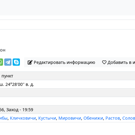
йон
Редактировать информацию
Добавить в 
 пункт
ш. 24°28'00'' в. д.
56, Заход - 19:59
ибы
,
Кличковичи
,
Кустычи
,
Мировичи
,
Обенижи
,
Растов
,
Соло