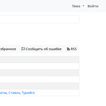
Тема
Войти
избранное
Сообщить об ошибке
RSS
вичи
,
Ставок
,
Турийск