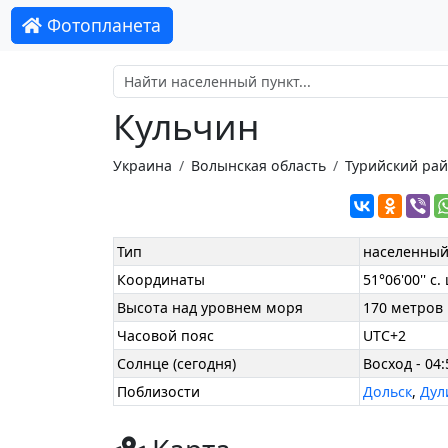
Фотопланета
Кульчин
Украина
Волынская область
Турийский ра
Тип
населенный
Координаты
51°06'00'' с. 
Высота над уровнем моря
170 метров
Часовой пояс
UTC+2
Солнце (сегодня)
Восход - 04:
Поблизости
Дольск
,
Дул