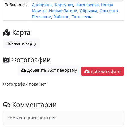
Поблизости
Днепряны
,
Корсунка
,
Николаевка
,
Новая
Маячка
,
Новые Лагери
,
Обрывка
,
Ольговка
,
Песчаное
,
Райское
,
Тополевка
Карта
Показать карту
Фотографии
Добавить 360° панораму
Добавить фото
Фотографий пока нет
Комментарии
Комментариев пока нет.