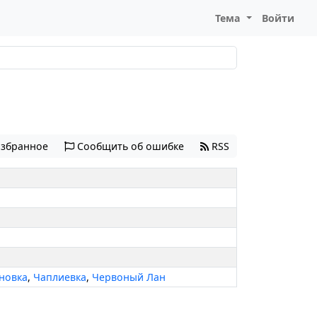
Тема
Войти
избранное
Сообщить об ошибке
RSS
новка
,
Чаплиевка
,
Червоный Лан