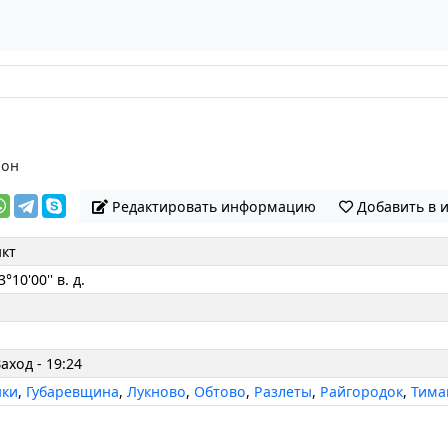
йон
Редактировать информацию
Добавить в 
кт
3°10'00'' в. д.
Заход - 19:24
ки
,
Губаревщина
,
Лукново
,
Обтово
,
Разлеты
,
Райгородок
,
Тима