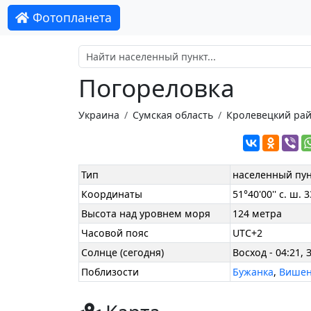
Фотопланета
Погореловка
Украина
Сумская область
Кролевецкий ра
Тип
населенный пун
Координаты
51°40'00'' с. ш. 3
Высота над уровнем моря
124 метра
Часовой пояс
UTC+2
Солнце (сегодня)
Восход - 04:21, 
Поблизости
Бужанка
,
Вишен