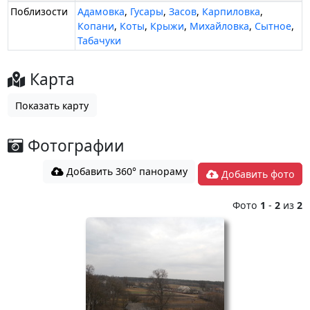
Поблизости
Адамовка
,
Гусары
,
Засов
,
Карпиловка
,
Копани
,
Коты
,
Крыжи
,
Михайловка
,
Сытное
,
Табачуки
Карта
Показать карту
Фотографии
Добавить 360° панораму
Добавить фото
Фото
1
-
2
из
2